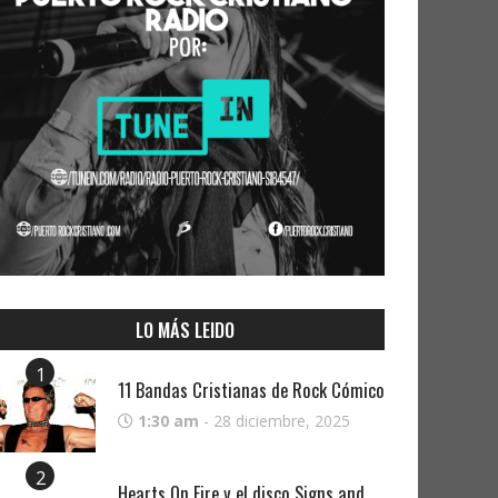
LO MÁS LEIDO
1
11 Bandas Cristianas de Rock Cómico
1:30 am
-
28 diciembre, 2025
2
Hearts On Fire y el disco Signs and