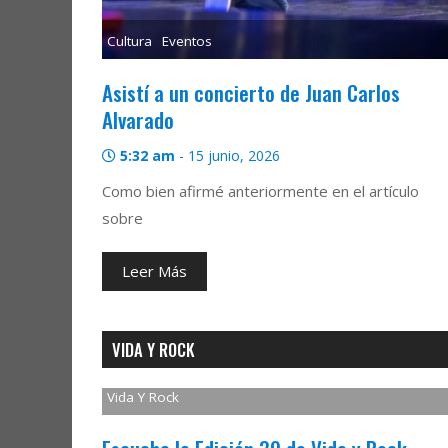
Cultura
Eventos
Asistí a un concierto de Juan Carlos
Alvarado
5:32 am
-
15 junio, 2026
Como bien afirmé anteriormente en el artículo
sobre
Leer Más
VIDA Y ROCK
Vida Y Rock