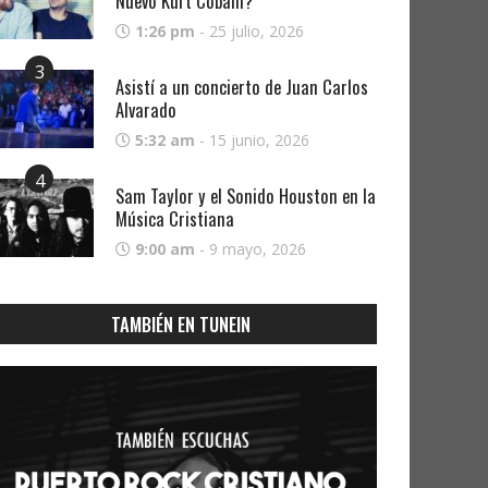
Nuevo Kurt Cobain?
1:26 pm
-
25 julio, 2026
3
Asistí a un concierto de Juan Carlos
Alvarado
5:32 am
-
15 junio, 2026
4
Sam Taylor y el Sonido Houston en la
Música Cristiana
9:00 am
-
9 mayo, 2026
TAMBIÉN EN TUNEIN