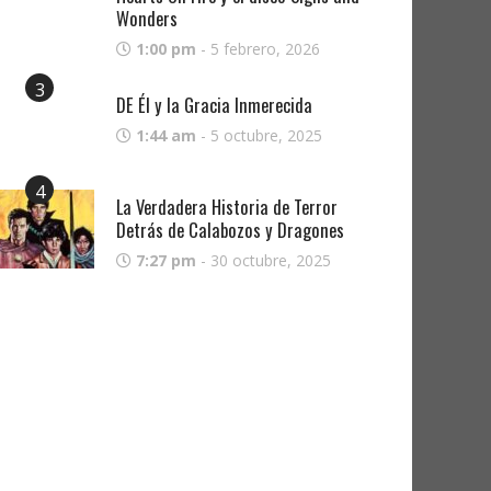
Wonders
1:00 pm
-
5 febrero, 2026
3
DE Él y la Gracia Inmerecida
1:44 am
-
5 octubre, 2025
4
La Verdadera Historia de Terror
Detrás de Calabozos y Dragones
7:27 pm
-
30 octubre, 2025