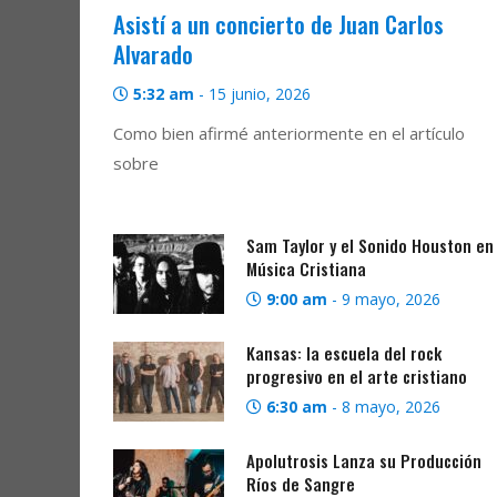
Asistí a un concierto de Juan Carlos
Alvarado
5:32 am
-
15 junio, 2026
Como bien afirmé anteriormente en el artículo
sobre
Sam Taylor y el Sonido Houston en 
Música Cristiana
9:00 am
-
9 mayo, 2026
Kansas: la escuela del rock
progresivo en el arte cristiano
6:30 am
-
8 mayo, 2026
Apolutrosis Lanza su Producción
Ríos de Sangre