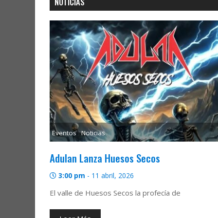
NOTICIAS
Eventos
Noticias
Adulan Lanza Huesos Secos
3:00 pm
-
11 abril, 2026
El valle de Huesos Secos la profecía de