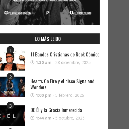
LO MÁS LEIDO
1
11 Bandas Cristianas de Rock Cómico
1:30 am
-
28 diciembre, 2025
2
Hearts On Fire y el disco Signs and
Wonders
1:00 pm
-
5 febrero, 2026
3
DE Él y la Gracia Inmerecida
1:44 am
-
5 octubre, 2025