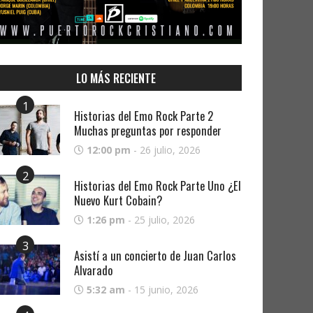
LO MÁS RECIENTE
1
Historias del Emo Rock Parte 2
Muchas preguntas por responder
12:00 pm
-
26 julio, 2026
2
Historias del Emo Rock Parte Uno ¿El
Nuevo Kurt Cobain?
1:26 pm
-
25 julio, 2026
3
Asistí a un concierto de Juan Carlos
Alvarado
5:32 am
-
15 junio, 2026