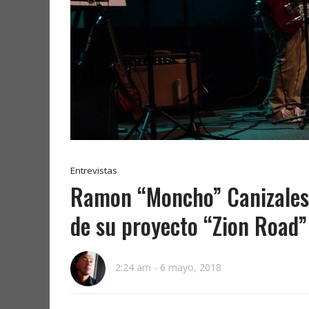
Entrevistas
Ramon “Moncho” Canizales,
de su proyecto “Zion Road”
2:24 am
-
6 mayo, 2018