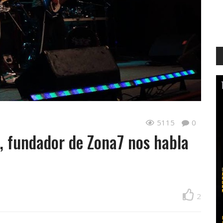
5115
0
 fundador de Zona7 nos habla
2