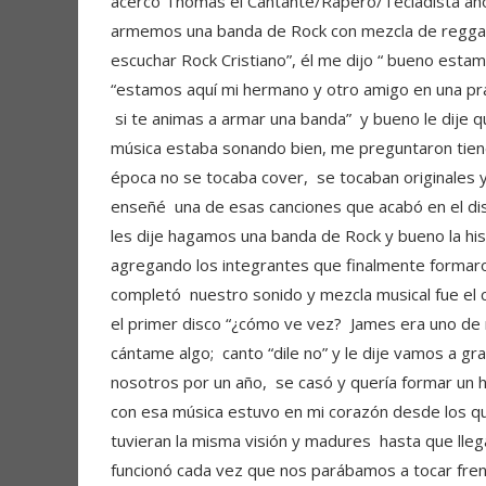
acercó Thomas el Cantante/Rapero/Tecladista aho
armemos una banda de Rock con mezcla de reggae j
escuchar Rock Cristiano”, él me dijo “ bueno esta
“estamos aquí mi hermano y otro amigo en una prác
si te animas a armar una banda” y bueno le dije q
música estaba sonando bien, me preguntaron tien
época no se tocaba cover, se tocaban originales 
enseñé una de esas canciones que acabó en el di
les dije hagamos una banda de Rock y bueno la hi
agregando los integrantes que finalmente formar
completó nuestro sonido y mezcla musical fue el c
el primer disco “¿cómo ve vez? James era uno de m
cántame algo; canto “dile no” y le dije vamos a g
nosotros por un año, se casó y quería formar un 
con esa música estuvo en mi corazón desde los q
tuvieran la misma visión y madures hasta que lle
funcionó cada vez que nos parábamos a tocar frent