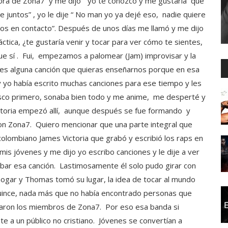
ra de Zona7 y me dijo “ yo te conozco y me gustaría que
untos” , yo le dije “ No man yo ya dejé eso, nadie quiere
mos en contacto”. Después de unos días me llamó y me dijo
tica, ¿te gustaría venir y tocar para ver cómo te sientes,
ue sí . Fui, empezamos a palomear (Jam) improvisar y la
es alguna canción que quieras enseñarnos porque en esa
y yo había escrito muchas canciones para ese tiempo y les
sco primero, sonaba bien todo y me anime, me desperté y
storia empezó allí, aunque después se fue formando y
on Zona7. Quiero mencionar que una parte integral que
olombiano James Victoria que grabó y escribió los raps en
is jóvenes y me dijo yo escribo canciones y le dije a ver
rabar esa canción. Lastimosamente él solo pudo girar con
hogar y Thomas tomó su lugar, la idea de tocar al mundo
uince, nada más que no había encontrado personas que
garon los miembros de Zona7. Por eso esa banda si
e a un público no cristiano. Jóvenes se convertían a