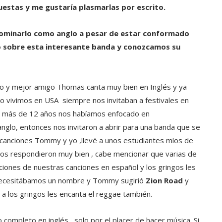
stas y me gustaría plasmarlas por escrito.
ominarlo como anglo a pesar de estar conformado
co sobre esta interesante banda y conozcamos su
o y mejor amigo Thomas canta muy bien en Inglés y ya
o vivimos en USA siempre nos invitaban a festivales en
or más de 12 años nos habíamos enfocado en
glo, entonces nos invitaron a abrir para una banda que se
anciones Tommy y yo ,llevé a unos estudiantes míos de
ingos respondieron muy bien , cabe mencionar que varias de
iones de nuestras canciones en español y los gringos les
 necesitábamos un nombre y Tommy sugirió
Zion Road
y
a los gringos les encanta el reggae también.
ompleto en inglés, solo por el placer de hacer música. Si