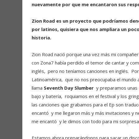
nuevamente por que me encantaron sus respue
Zion Road es un proyecto que podríamos den
por latinos, quisiera que nos ampliara un po
historia.
Zion Road nació porque una vez más mi compañer
con Zona7 había perdido el temor de cantar y com
inglés, pero no teníamos canciones en inglés. P
Latinoamérica, que no nos preocupaba el mundo an
llama
Seventh Day Slumber
y preparamos unas c
bajo y batería, roquiamos en el festival y los gr
las canciones que grabamos para el Ep son traducc
encantó y me llegaron más y más invitaciones y
me encantó y le dimos con todo para mi sorpresa 
Estamos ahora preparándonos para sacar un disco c