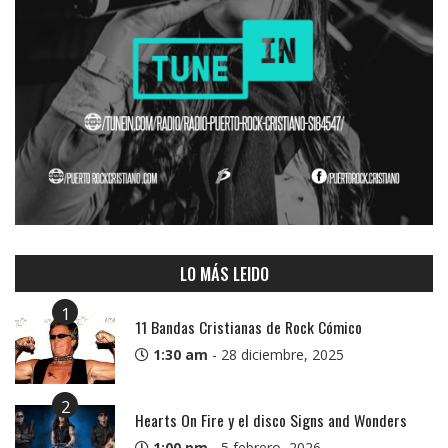
LO MÁS LEIDO
1
11 Bandas Cristianas de Rock Cómico
1:30 am
-
28 diciembre, 2025
2
Hearts On Fire y el disco Signs and Wonders
1:00 pm
-
5 febrero, 2026