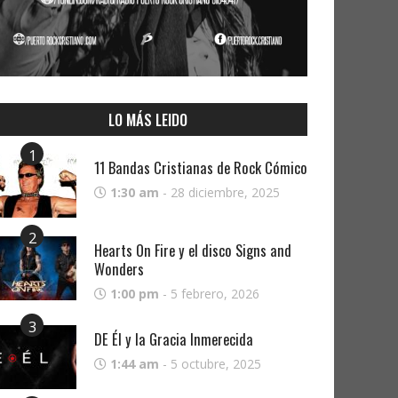
LO MÁS LEIDO
1
11 Bandas Cristianas de Rock Cómico
1:30 am
-
28 diciembre, 2025
2
Hearts On Fire y el disco Signs and
Wonders
1:00 pm
-
5 febrero, 2026
3
DE Él y la Gracia Inmerecida
1:44 am
-
5 octubre, 2025