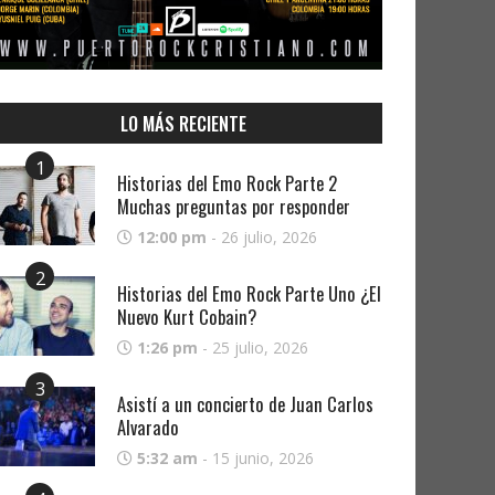
LO MÁS RECIENTE
1
Historias del Emo Rock Parte 2
Muchas preguntas por responder
12:00 pm
-
26 julio, 2026
2
Historias del Emo Rock Parte Uno ¿El
Nuevo Kurt Cobain?
1:26 pm
-
25 julio, 2026
3
Asistí a un concierto de Juan Carlos
Alvarado
5:32 am
-
15 junio, 2026