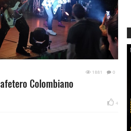
1881
0
Cafetero Colombiano
4