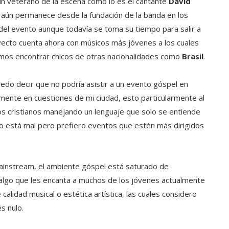
un veterano de la escena como lo es el cantante
David
 aún permanece desde la fundación de la banda en los
del evento aunque todavía se toma su tiempo para salir a
yecto cuenta ahora con músicos más jóvenes a los cuales
mos encontrar chicos de otras nacionalidades como
Brasil
.
edo decir que no podría asistir a un evento góspel en
mente en cuestiones de mi ciudad, esto particularmente al
s cristianos manejando un lenguaje que solo se entiende
 no está mal pero prefiero eventos que estén más dirigidos
mainstream, el ambiente góspel está saturado de
lgo que les encanta a muchos de los jóvenes actualmente
alidad musical o estética artística, las cuales considero
s nulo.