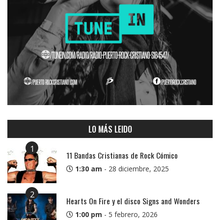
LO MÁS LEIDO
1
11 Bandas Cristianas de Rock Cómico
1:30 am
-
28 diciembre, 2025
2
Hearts On Fire y el disco Signs and Wonders
1:00 pm
-
5 febrero, 2026